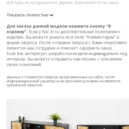
фактуры из натурального дерева. Выполняется на заказ.
Изделие выполнено из МДФ. Корпус, ручки и основание
Показать полностью
покрыты черной полуглянцевой эмалью.
Фасады фанерованы декоративным шпоном корня тополя и
Для заказа данной модели нажмите кнопку "В
покрыты прозрачным матовым лаком.
корзину".
Если у Вас есть дополнительные пожелания к
Функциональная фурнитура - петли с доводчиком.
изделию, Вы можете указать их в поле "Комментарии" в
форме запроса. После отправки запроса с Вами оперативно
Тумба может быть выполнена в индивидуальных размерах.
свяжется наш сотрудник и поможет оформить заказ.
Оформить заказ можно через сайт. Доставка осуществляетс
Если Вас интересует разработка модели индивидуально под
по всей России.
интерьер, Вы можете
отправить нам письмо
с описанием
своих пожеланий.
Данные о стоимости товаров, представленные на сайте, носят
информационный характер и ни при каких условиях не являются
публичной офертой.