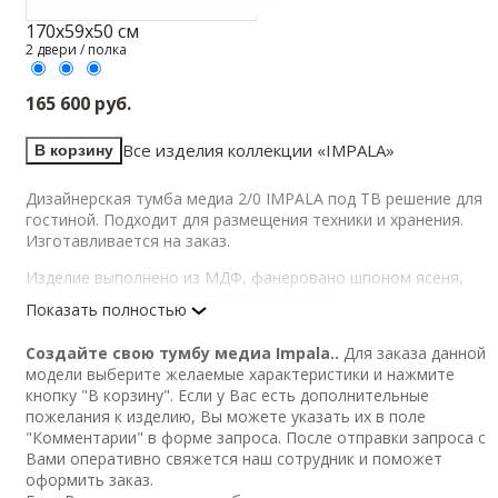
170х59х50 см
2 двери / полка
165 600 руб.
Все изделия коллекции «
IMPALA»
В корзину
Дизайнерская тумба медиа 2/0 IMPALA под ТВ решение для
гостиной. Подходит для размещения техники и хранения.
Изготавливается на заказ.
Изделие выполнено из МДФ, фанеровано шпоном ясеня,
покрыто цветным полуглянцевым лаком.
Показать полностью
Фасады фанерованы декоративным шпоном, покрыты
прозрачным полуматовым лаком.
Создайте свою тумбу медиа Impala..
Для заказа данной
Основание выполнено из стали, покрыто методом
модели выберите желаемые характеристики и нажмите
порошковой окраски в черный матовый цвет.
кнопку "В корзину". Если у Вас есть дополнительные
Регулируемые по высоте ножки и декоративные ручки
пожелания к изделию, Вы можете указать их в поле
выполнены из латуни или стали.
"Комментарии" в форме запроса. После отправки запроса с
Функциональная фурнитура – петли с доводчиками.
Вами оперативно свяжется наш сотрудник и поможет
оформить заказ.
Возможен выбор цветов корпуса, фасадов и декоративной