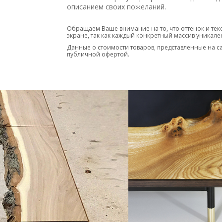
Оформить заказ можно через сайт. Доставка
описанием своих пожеланий.
Обращаем Ваше внимание на то, что оттенок и тек
экране, так как каждый конкретный массив уникале
Данные о стоимости товаров, представленные на с
публичной офертой.