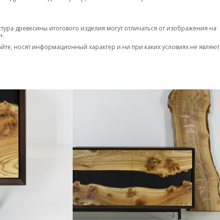
 осуществляется по всей России.
стура древесины итогового изделия могут отличаться от изображения на
н.
айте, носят информационный характер и ни при каких условиях не являют