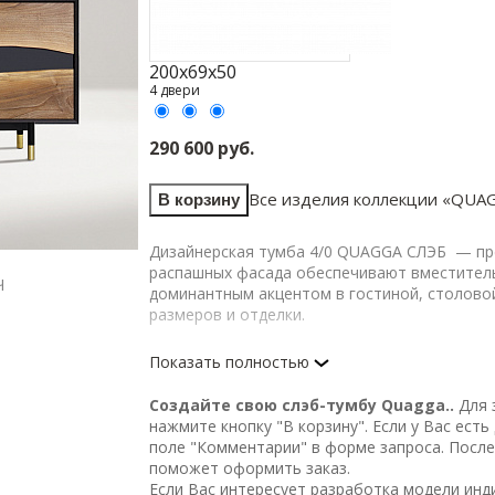
200х69х50
4 двери
290 600 руб.
Все изделия коллекции «
QUA
В корзину
Дизайнерская тумба 4/0 QUAGGA СЛЭБ — пре
распашных фасада обеспечивают вместительн
Ч
ПРОЦЕСС ИЗГОТОВЛЕНИЯ ФАСАДОВ
доминантным акцентом в гостиной, столовой
размеров и отделки.
Изделие выполнено из МДФ, фанеровано шпо
Показать полностью
Фасады декорированы слэбом карагача (вяз
Основание выполнено из стали, покрыто ме
Создайте свою слэб-тумбу Quagga..
Для 
Регулируемые по высоте ножки выполнены из
нажмите кнопку "В корзину". Если у Вас ест
Функциональная фурнитура – петли с механиз
поле "Комментарии" в форме запроса. После
поможет оформить заказ.
Возможен выбор цветов корпуса и слэба, а 
Если Вас интересует разработка модели ин