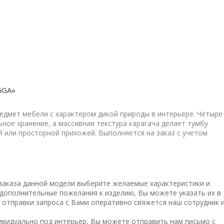
GGA»
дмет мебели с характером дикой природы в интерьере. Четыре
ое хранение, а массивная текстура карагача делает тумбу
200х69х50 / КОРПУС ЯСЕНЬ ЧЕР
 или просторной прихожей. Выполняется на заказ с учетом
ном ясеня, покрыто цветным полуглянцевым лаком.
), покрыты цветным/бесцветным минеральным маслом.
тодом порошковой окраски в черный матовый цвет.
заказа данной модели выберите желаемые характеристики и
 латуни.
ь дополнительные пожелания к изделию, Вы можете указать их в
мом "tip-on".
 отправки запроса с Вами оперативно свяжется наш сотрудник 
также кастомизация решения под проект.
дивидуально под интерьер, Вы можете
отправить нам письмо
с