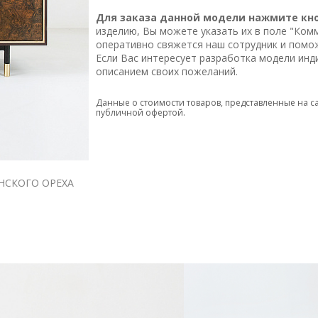
Фасады фанерованы шпоном корня ореха, п
Для заказа данной модели нажмите кноп
Внутреннее наполнение – ЛДСП, подобранный
изделию, Вы можете указать их в поле "Ком
Основание выполнено из стали, покрыто ме
оперативно свяжется наш сотрудник и помо
Регулируемые по высоте ножки выполнены из
Если Вас интересует разработка модели ин
Функциональная фурнитура – петли и направ
описанием своих пожеланий.
on".
Данные о стоимости товаров, представленные на с
Тумба может быть выполнена в индивидуаль
публичной офертой.
Оформить заказ можно через сайт. Доставка
АНСКОГО ОРЕХА
140х90х50 КОРПУС КОФЕЙНЫЙ / ФАСАД КОР