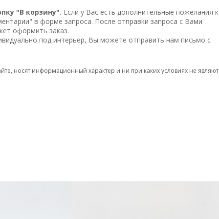
окрыты прозрачным матовым лаком.
ку "В корзину".
Если у Вас есть дополнительные пожелания к
 к цвету корпуса.
ментарии" в форме запроса. После отправки запроса с Вами
тодом порошковой окраски в черный матовый цвет.
жет оформить заказ.
 латуни.
дивидуально под интерьер, Вы можете
отправить нам письмо
с
ляющие скрытого типа, с механизмами открытия по нажатию "tip
айте, носят информационный характер и ни при каких условиях не являют
ных размерах.
 осуществляется по всей России.
ЕНЬ АМЕРИКАНСКОГО ОРЕХА
140х90х50 КОРПУС КОФЕЙНЫЙ 