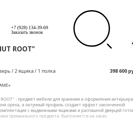
+7 (928) 134-39-69
Заказать звонок
NUT ROOT"
верь / 2 ящика / 1 полка
398 600 р
AME»
OOT" - предмет мебели для хранения и оформления интерьера
рня ореха, а латунный профиль создает эффект законченной
комплектация с выдвижными ящиками и распашной дверцей гото
тики премиального предмета. Выполняется на заказ.
кофейной полуглянцевой эмалью, декорирован латунным