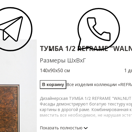
ТУМБА 1/2 REFRAME "WAL
Размеры ШхВхГ
140х90х50 см
1 д
Все изделия коллекции «
REFR
В корзину
Дизайнерская ТУМБА 1/2 REFRAME "WALNUT R
Фасады демонстрируют богатую текстуру ко
картины в дорогой раме. Комбинированная 
вместить все необходимое, не нарушая эсте
Изделие выполнено из МДФ. Корпус покрыт 
Показать полностью
профилем по периметру лицевой части.