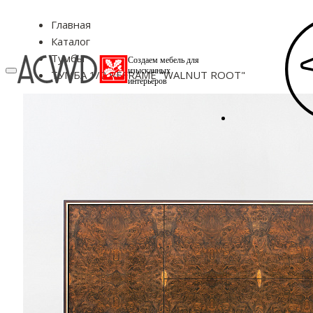
Главная
Каталог
Тумбы
Создаем мебель для
изысканных
ТУМБА 1/2 REFRAME "WALNUT ROOT"
интерьеров