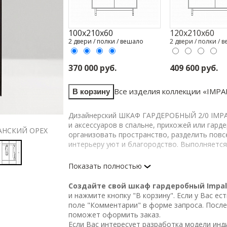
100х210х60
120х210х60
2 двери / полки / вешало
2 двери / полки / 
370 000 руб.
409 600 руб.
Все изделия коллекции «
IMPA
В корзину
Дизайнерский ШКАФ ГАРДЕРОБНЫЙ 2/0 IMPAL
и аксессуаров в спальне, прихожей или гар
КАНСКИЙ ОРЕХ
120Х210Х60 / КОРПУС ЯСЕНЬ КОФЕЙНЫЙ / Ф
организовать пространство, разделить повс
интерьеру уют и благородство. Выполняется 
Изделие выполнено из МДФ, фанеровано шпо
Показать полностью
Фасады фанерованы декоративным шпоном, 
Основание выполнено из стали, покрыто ме
Создайте свой шкаф гардеробный Impal
Регулируемые по высоте ножки и декоративн
и нажмите кнопку "В корзину". Если у Вас е
перетянуты натуральной кожей.
поле "Комментарии" в форме запроса. После
Функциональная фурнитура – петли с доводч
поможет оформить заказ.
для вешал.
Если Вас интересует разработка модели ин