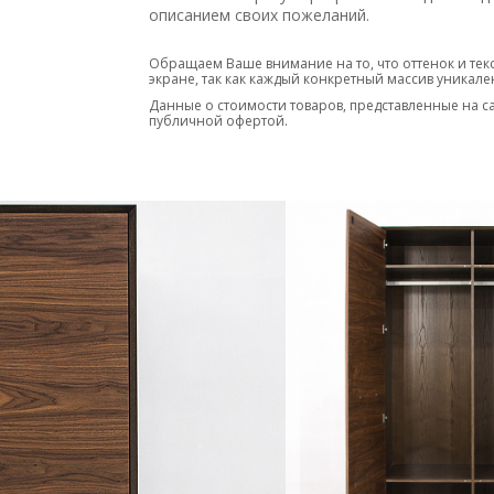
описанием своих пожеланий.
Возможен выбор цветов корпуса, фасадов и
проект.
Обращаем Ваше внимание на то, что оттенок и тек
Оформить заказ можно через сайт. Доставка
экране, так как каждый конкретный массив уникале
Данные о стоимости товаров, представленные на с
публичной офертой.