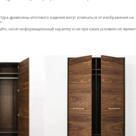
 декоративной фурнитуры, а также кастомизация решения под
стура древесины итогового изделия могут отличаться от изображения на
 осуществляется по всей России.
н.
айте, носят информационный характер и ни при каких условиях не являют