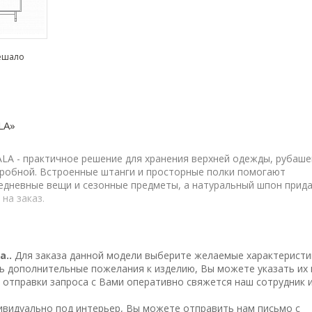
вешало
LA»
A - практичное решение для хранения верхней одежды, рубаше
деробной. Встроенные штанги и просторные полки помогают
АСАД АМЕРИКАНСКИЙ ОРЕХ
120Х210Х60 / КОРПУС ЯСЕНЬ К
едневные вещи и сезонные предметы, а натуральный шпон прид
на заказ.
ном ясеня, покрыто цветным полуглянцевым лаком.
покрыты прозрачным полуматовым лаком.
тодом порошковой окраски в черный матовый цвет.
a..
Для заказа данной модели выберите желаемые характеристи
ые ручки выполнены из латуни или стали. Ручки могут быть
сть дополнительные пожелания к изделию, Вы можете указать их 
 отправки запроса с Вами оперативно свяжется наш сотрудник 
иками. Внутреннее наполнение – 4 стандартные полки и штанги
дивидуально под интерьер, Вы можете
отправить нам письмо
с