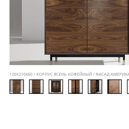
120Х210Х60 / КОРПУС ЯСЕНЬ КОФЕЙНЫЙ / ФАСАД АМЕРИ