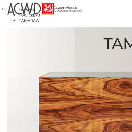
Создаем мебель для
Главная
изысканных интерьеров
Коллекции
TAMARAW